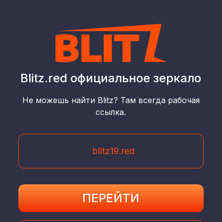
Blitz
.red
официальное зеркало
Не можешь найти
Blitz
?
Там всегда рабочая
ссылка.
blitz19.red
ПЕРЕЙТИ